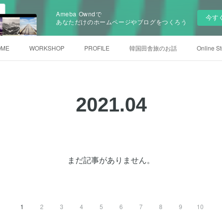
Ameba Owndで
今す
あなただけのホームページやブログをつくろう
OME
WORKSHOP
PROFILE
韓国田舎旅のお話
Online St
2021
.
04
まだ記事がありません。
1
2
3
4
5
6
7
8
9
10