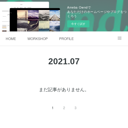
Ameba Owndで
あなただけのホームページやブログをつ
くろう
今すぐ試す
HOME
WORKSHOP
PROFILE
韓国田舎旅のお話
Online Store
2021
.
07
まだ記事がありません。
1
2
3