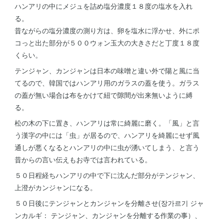
ハンアリの中にメジュを詰め塩分濃度１８度の塩水を入れ
る。
昔ながらの塩分濃度の測り方は、卵を塩水に浮かせ、外にポ
コっと出た部分が５００ウォン玉大の大きさだと丁度１８度
くらい。
テンジャン、カンジャンは日本の味噌と違い外で陽と風に当
てるので、韓国ではハンアリ用のガラスの蓋を使う。ガラス
の蓋が無い場合は布をかけて紐で隙間が出来無いように縛
る。
松の木の下に置き、ハンアリは常に綺麗に磨く。「風」と言
う漢字の中には「虫」が居るので、ハンアリを綺麗にせず風
通しが悪くなるとハンアリの中に虫が湧いてしまう、と言う
昔からの言い伝えもお寺では言われている。
５０日程経ちハンアリの中で下に沈んだ部分がテンジャン、
上澄がカンジャンになる。
５０日後にテンジャンとカンジャンを分離させ(장가르기 ジャ
ンカルギ： テンジャン、カンジャンを分離する作業の事）、