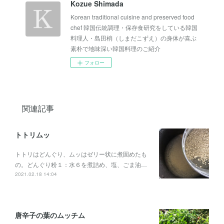
Kozue Shimada
Korean traditional cuisine and preserved food
chef 韓国伝統調理・保存食研究をしている韓国
料理人・島田梢（しまだこずえ）の身体が喜ぶ
素朴で地味深い韓国料理のご紹介
フォロー
関連記事
トトリムッ
トトリはどんぐり、ムッはゼリー状に煮固めたも
の。どんぐり粉１：水６を煮詰め、塩、ごま油…
2021.02.18 14:04
唐辛子の葉のムッチム