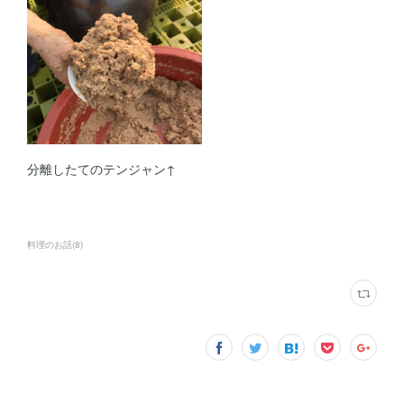
分離したてのテンジャン↑
料理のお話
(
8
)