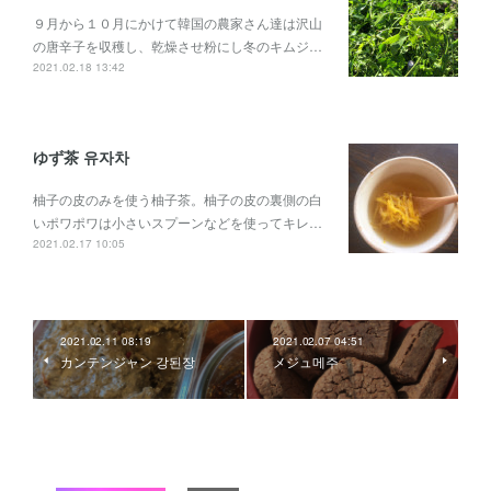
９月から１０月にかけて韓国の農家さん達は沢山
の唐辛子を収穫し、乾燥させ粉にし冬のキムジ…
2021.02.18 13:42
ゆず茶 유자차
柚子の皮のみを使う柚子茶。柚子の皮の裏側の白
いポワポワは小さいスプーンなどを使ってキレ…
2021.02.17 10:05
2021.02.11 08:19
2021.02.07 04:51
カンテンジャン 강된장
メジュ메주