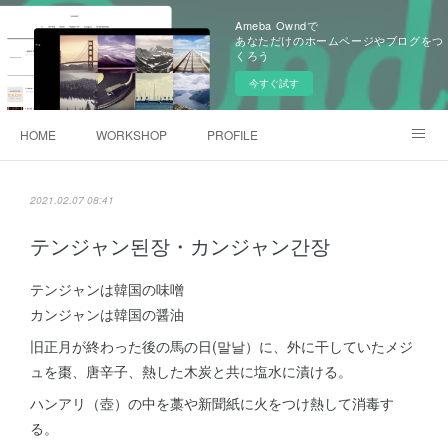
Ameba Owndで
あなただけのホームページやブログをつ
くろう
今すぐ試す
HOME
WORKSHOP
PROFILE
韓国田舎旅のお話
Online Store
2021.02.07 08:41
テンジャン된장・カンジャン간장
テンジャンは韓国の味噌
カンジャンは韓国の醤油
旧正月が終わった後の馬の日(말날）に、外に干していたメジ
ュを棗、唐辛子、熱した木炭と共に塩水に漬ける。
ハンアリ（壺）の中を藁や新聞紙に火をつけ熱して消毒す
る。