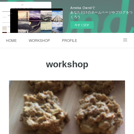
Ameba Owndで
あなただけのホームページやブログをつ
くろう
今すぐ試す
HOME
WORKSHOP
PROFILE
韓国田舎旅のお話
Online Store
workshop